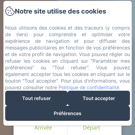
Notre site utilise des cookies
Nous utilisons des cookies et des traceurs (y compris
de tiers) pour comprendre et optimiser votre
expérience de navigation et pour diffuser des
messages publicitaires en fonction de vos préférences
et de votre profil de navigation. Vous pouvez régler ou
refuser les cookies en cliquant sur "Paramétrer mes
préférences" ou "Tout refuser". Vous pouvez
également accepter tous les cookies en cliquant sur le
bouton "Tout accepter". Pour plus d'informations, vous
pouvez consulter notre
Politique de confidentialité
.
Tout refuser
Tout accepter
Préférences
Arrivée
Départ