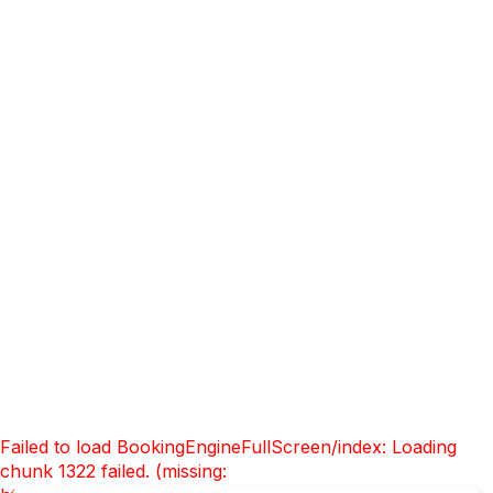
Sélectionnez les dates de votre
séjour
Failed to load BookingEngineFullScreen/index: Loading
chunk 1322 failed. (missing: