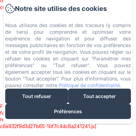
https://d1cmur5l0xva3h.cloudfront.net/packs/1322-
c6e932f9d3d27b65-1bf7c4dc6a241241.js)
Notre site utilise des cookies
Nool Sevilla
Nous utilisons des cookies et des traceurs (y compris
de tiers) pour comprendre et optimiser votre
expérience de navigation et pour diffuser des
messages publicitaires en fonction de vos préférences
Commencer
et de votre profil de navigation. Vous pouvez régler ou
Chambres
refuser les cookies en cliquant sur "Paramétrer mes
préférences" ou "Tout refuser". Vous pouvez
Contact
également accepter tous les cookies en cliquant sur le
bouton "Tout accepter". Pour plus d'informations, vous
EN
FR
ES
IT
pouvez consulter notre
Politique de confidentialité
.
Créé par Amenitiz
Tout refuser
Tout accepter
Failed to load BookingEngine/index: Loading chunk 1322
Préférences
failed. (missing:
https://d1cmur5l0xva3h.cloudfront.net/packs/1322-
c6e932f9d3d27b65-1bf7c4dc6a241241.js)