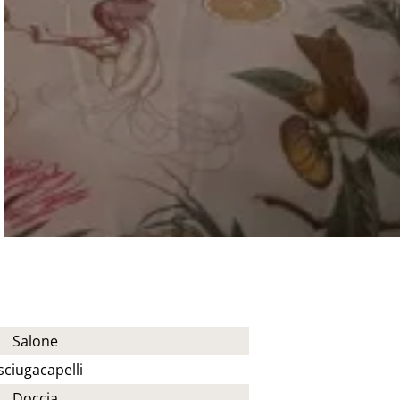
Salone
sciugacapelli
Doccia