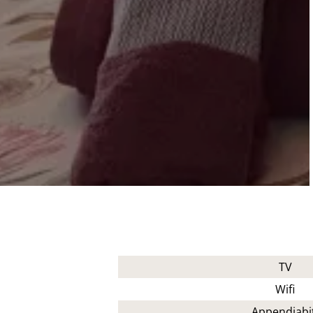
TV
Wifi
Appendiabi