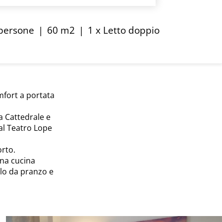
 persone
|
60 m2
|
1 x Letto doppio
mfort a portata
la Cattedrale e
al Teatro Lope
orto.
na cucina
lo da pranzo e